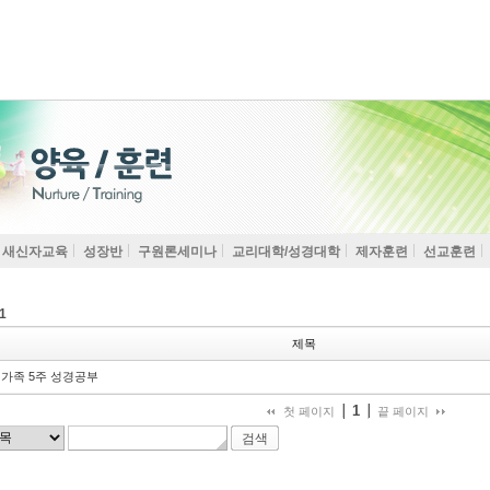
새신자교육
성장반
구원론세미나
교리대학/성경대학
제자훈련
선교훈련
1
제목
가족 5주 성경공부
1
첫 페이지
끝 페이지