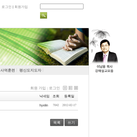
로그인
|
회원가입
사역훈련
평신도지도자
회원 가입
로그인
닉네임
조회
등록일
hyelin
7042
2012-02-17
목록
쓰기