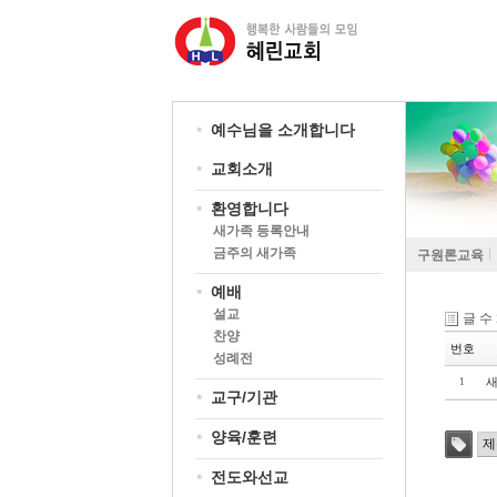
예수님을 소개합니다
교회소개
환영합니다
새가족 등록안내
금주의 새가족
구원론교육
예배
설교
글 수
찬양
번호
성례전
새
1
교구/기관
양육/훈련
전도와선교