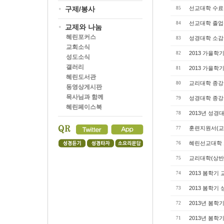
구제/봉사
선교대학 수료식(
85
선교대학 졸업식(
84
교제와 나눔
혜린포커스
성경대학 소감
83
교회소식
2013 가을학
82
성도소식
갤러리
2013 가을학
81
혜린도서관
교리대학 종강
80
동영상게시판
목사님과 함께
성경대학 종강
79
혜린페이스북
2013년 성경
78
훈련지원서(교
77
혜린선교대학 
76
교리대학(상반
75
2013 봄학기
74
2013 봄학기
73
2013년 봄학
72
2013년 봄학
71