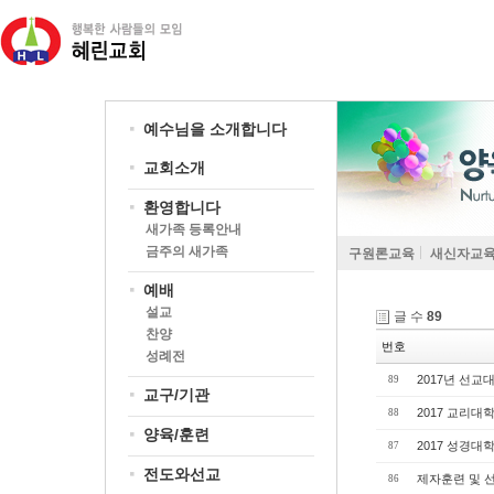
예수님을 소개합니다
교회소개
환영합니다
새가족 등록안내
금주의 새가족
구원론교육
새신자교
예배
설교
글 수
89
찬양
번호
성례전
2017년 선교
89
교구/기관
2017 교리대
88
양육/훈련
2017 성경대
87
전도와선교
제자훈련 및 선교
86