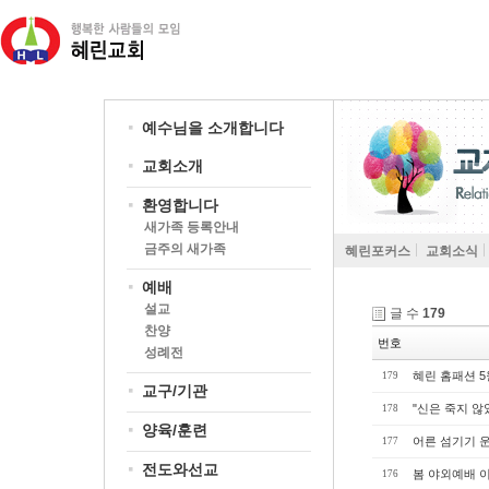
예수님을 소개합니다
교회소개
환영합니다
새가족 등록안내
금주의 새가족
혜린포커스
교회소식
예배
설교
글 수
179
찬양
번호
성례전
혜린 홈패션 5
179
교구/기관
"신은 죽지 않
178
양육/훈련
어른 섬기기 
177
전도와선교
봄 야외예배 
176