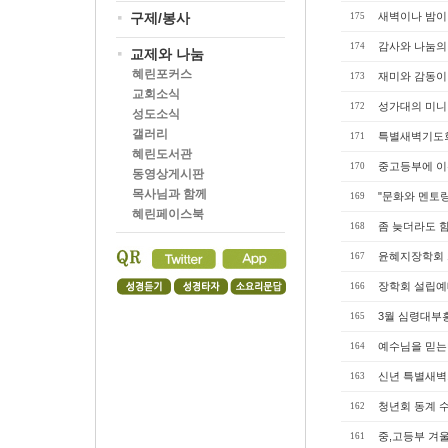
구제/봉사
새벽이나 밤이
175
감사와 나눔의
174
교제와 나눔
혜린포커스
재미와 감동이
173
교회소식
성가대의 미니
172
성도소식
갤러리
특별새벽기도
171
혜린도서관
중고등부에 이
170
동영상게시판
목사님과 함께
"문화와 멘토링
169
혜린페이스북
좀 늦더라도 함
168
윤혜지장학회 
167
장학회 설립예
166
3월 심령대부
165
예수님을 믿는
164
신년 특별새벽
163
청년회 동계 
162
중,고등부 겨
161