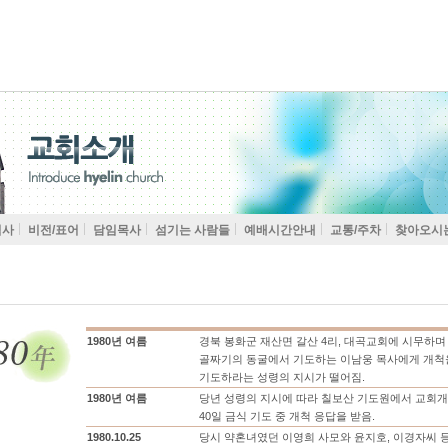
역사
비전/표어
담임목사
섬기는 사람들
예배시간안내
교통/주차
찾아오시
1980년 여름
경북 봉화군 재산면 갈산 4리, 대곡교회에 시무하며
골짜기의 동굴에서 기도하는 이남웅 목사에게 개척
기도하라는 성령의 지시가 떨어짐.
1980년 여름
당년 성령의 지시에 따라 칠보산 기도원에서 교회
40일 금식 기도 중 개척 응답을 받음.
1980.10.25
당시 약혼녀였던 이영희 사모와 윤지호, 이경자씨 