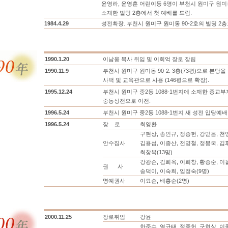
윤영라, 윤영훈 어린이등 6명이 부천시 원미구 원미동
소재한 빌딩 2층에서 첫 예배를 드림.
1984.4.29
성전확장. 부천시 원미구 원미동 90-2호의 빌딩 2층으
1990.1.20
이남웅 목사 위임 및 이회억 장로 장립
1990.11.9
부천시 원미구 원미동 90-2. 3층(73평)으로 본당을
사택 및 교육관으로 사용 (146평으로 확장).
1995.12.24
부천시 원미구 중2동 1088-1번지에 소재한 종교
중동성전으로 이전.
1996.5.24
부천시 원미구 중2동 1088-1번지 새 성전 입당예배
1996.5.24
장 로
최영환
구현상, 송인규, 정종헌, 강믿음, 천
안수집사
김용섭, 이종산, 전영철, 정봉국, 김
최창복(13명)
강광순, 김희옥, 이희창, 황종순, 이
권 사
송덕이, 이숙희, 임정숙(9명)
명예권사
이묘순, 배홍순(2명)
2000.11.25
장로취임
강윤
한준수, 염규태, 정종헌, 구현상, 이