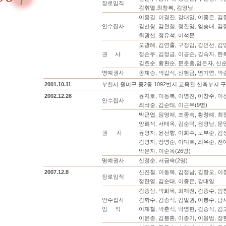
장로임직
김휘열,최창복, 김영남
이용길, 이경진, 강대일, 이종은, 김
안수집사
김선창, 김현철, 정한영, 임승대, 김
최광선, 정유석, 이석문
오광례, 김연출, 구정임, 강인선, 김
권 사
정순우, 김정금, 이공순, 김숙자, 한
김효순, 황환순, 문춘홍,엄은자, 신
명예권사
송재승, 박갑식, 신현금, 염기연, 박
2001.10.11
부천시 원미구 중2동 1092번지 교육관 신축부지 
2002.12.28
윤지호, 이동복, 이명진, 이창주, 이
안수집사
최석중, 김순태, 이근우(9명)
박근엽, 임영애, 조종숙, 황창례, 최
양희석, 서태옥, 김순덕, 원영남, 문
권 사
윤영자, 윤선향, 이회수, 노부순, 김
김영자, 장명순, 이대호, 최유순, 전
박문자, 이순옥(26명)
명예권사
신정순, 서금숙(2명)
2007.12.8
신진철, 이동복, 김정남, 김항오, 이
장로임직
정한영, 김순태, 이종은, 강대일
김종삼, 박화목, 최재전, 김종수, 임
안수집사
김학수, 김종석, 김일권, 이봉수, 남
임 직
이재철, 박춘식, 박영현, 김승식, 김
이윤종, 김봉환, 이종기, 이용범, 장