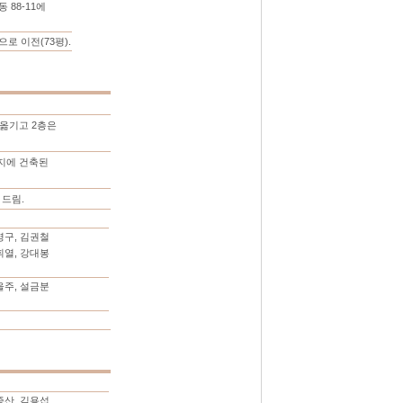
 88-11에
로 이전(73평).
 옮기고 2층은
부지에 건축된
 드림.
영구, 김권철
휘열, 강대봉
을주, 설금분
종산, 김용섭