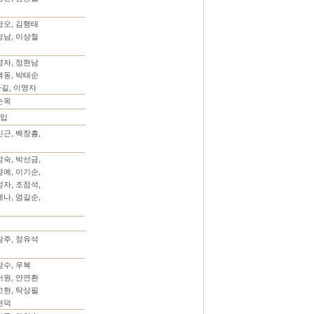
항오, 김행태
정남, 이상철
영자, 정현남
복동, 박태순
순길, 이영자
순옥
구입
신근, 백창흠,
정숙, 박선금,
영예, 이기순,
성자, 조점석,
예나, 염길순,
창주, 정유석
창수, 우복
서원, 안연환
고현, 탁상필
현덕